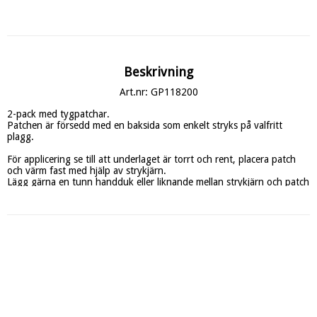
Beskrivning
Art.nr: GP118200
2-pack med tygpatchar.

Patchen är försedd med en baksida som enkelt stryks på valfritt 
plagg.

För applicering se till att underlaget är torrt och rent, placera patch 
och värm fast med hjälp av strykjärn.

Lägg gärna en tunn handduk eller liknande mellan strykjärn och patch 
för att inte skada patch under uppvärmning.